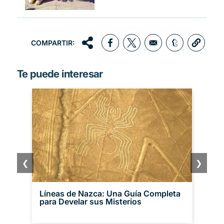
COMPARTIR:
Opens in a new window
Opens in a new window
Opens in a 
Te puede interesar
❮
❯
Líneas de Nazca: Una Guía Completa
21 C
para Develar sus Misterios
histo