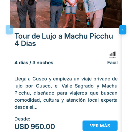
‹
›
Tour de Lujo a Machu Picchu
T
4 Dias
N
4 días / 3 noches
Facil
5 
Llega a Cusco y empieza un viaje privado de
De
lujo por Cusco, el Valle Sagrado y Machu
co
Picchu, diseñado para viajeros que buscan
q
comodidad, cultura y atención local experta
ex
desde el…
co
Desde:
De
USD 950.00
U
VER MÁS