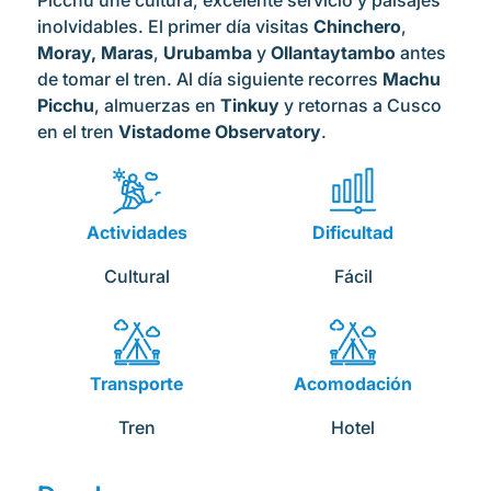
Picchu une cultura, excelente servicio y paisajes
inolvidables. El primer día visitas
Chinchero
,
Moray, Maras
,
Urubamba
y
Ollantaytambo
antes
de tomar el tren. Al día siguiente recorres
Machu
Picchu
, almuerzas en
Tinkuy
y retornas a Cusco
en el tren
Vistadome Observatory
.
Actividades
Dificultad
Cultural
Fácil
Transporte
Acomodación
Tren
Hotel