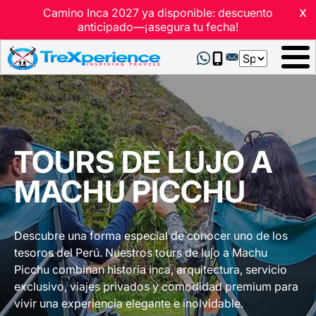
x
Camino Inca 2027 ya disponible: descuento
anticipado—¡asegura tu fecha!
Select
your
language
TOURS DE LUJO A
MACHU PICCHU
Descubre una forma especial de conocer uno de los
tesoros del Perú. Nuestros tours de lujo a Machu
Picchu combinan historia inca, arquitectura, servicio
exclusivo, viajes privados y comodidad premium para
vivir una experiencia elegante e inolvidable.