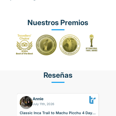
Nuestros Premios
Reseñas
Annie
BK
July 11th, 2026
Classic Inca Trail to Machu Picchu 4 Days
Sacred 