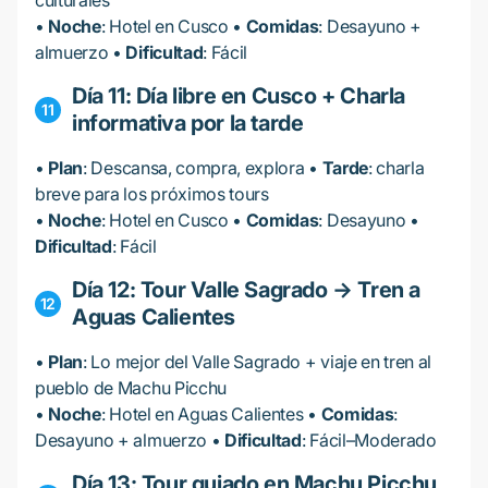
culturales
•
Noche
: Hotel en Cusco •
Comidas
: Desayuno +
almuerzo •
Dificultad
: Fácil
Día 11: Día libre en Cusco + Charla
informativa por la tarde
•
Plan
: Descansa, compra, explora •
Tarde
: charla
breve para los próximos tours
•
Noche
: Hotel en Cusco •
Comidas
: Desayuno •
Dificultad
: Fácil
Día 12: Tour Valle Sagrado → Tren a
Aguas Calientes
•
Plan
: Lo mejor del Valle Sagrado + viaje en tren al
pueblo de Machu Picchu
•
Noche
: Hotel en Aguas Calientes •
Comidas
:
Desayuno + almuerzo •
Dificultad
: Fácil–Moderado
Día 13: Tour guiado en Machu Picchu