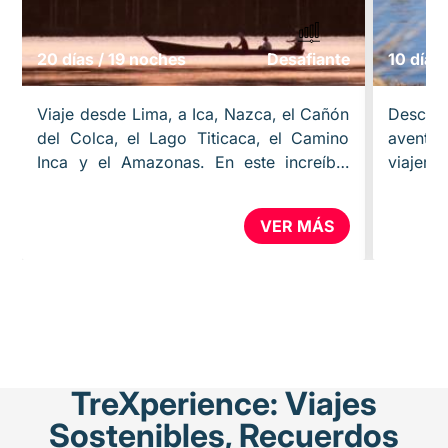
20 días / 19 noches
Desafiante
10 días
Viaje desde Lima, a Ica, Nazca, el Cañón
Descub
del Colca, el Lago Titicaca, el Camino
aventu
Inca y el Amazonas. En este increíble
viajer
paquete, descubrirás la historia y los
persona
bellos paisajes de las…
Lima, d
VER MÁS
TreXperience: Viajes
Sostenibles, Recuerdos