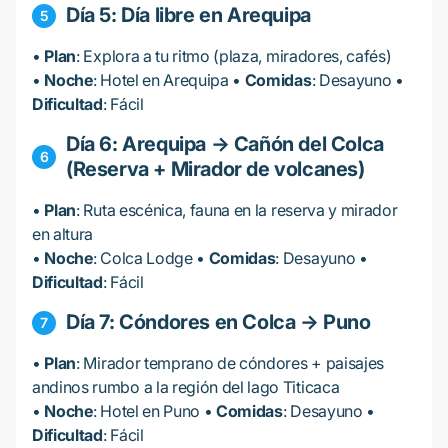
Día 5: Día libre en Arequipa
•
Plan
: Explora a tu ritmo (plaza, miradores, cafés)
•
Noche
: Hotel en Arequipa •
Comidas
: Desayuno •
Dificultad
: Fácil
Día 6: Arequipa → Cañón del Colca
(Reserva + Mirador de volcanes)
•
Plan
: Ruta escénica, fauna en la reserva y mirador
en altura
•
Noche
: Colca Lodge •
Comidas
: Desayuno •
Dificultad
: Fácil
Día 7: Cóndores en Colca → Puno
•
Plan
: Mirador temprano de cóndores + paisajes
andinos rumbo a la región del lago Titicaca
•
Noche
: Hotel en Puno •
Comidas
: Desayuno •
Dificultad
: Fácil