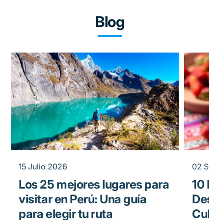
Blog
15 Julio 2026
02 Sep
Los 25 mejores lugares para
10 B
visitar en Perú: Una guía
Desp
para elegir tu ruta
Culin