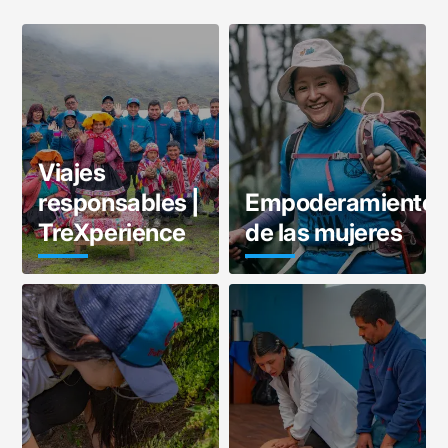
Viajes
responsables |
Empoderamiento
TreXperience
de las mujeres