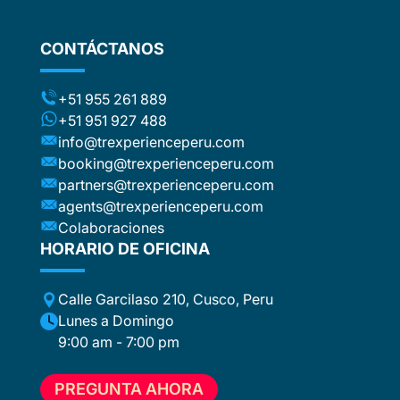
flights
stic
ng the
CONTÁCTANOS
ts (for
included
t to the
+51 955 261 889
ca or
+51 951 927 488
e
info@trexperienceperu.com
r
booking@trexperienceperu.com
t are
partners@trexperienceperu.com
nt to
agents@trexperienceperu.com
-star and
ers were
Colaboraciones
. All the
HORARIO DE OFICINA
poke
Calle Garcilaso 210, Cusco, Peru
ance,
eption,
Lunes a Domingo
ember
9:00 am - 7:00 pm
ion for
 to
PREGUNTA AHORA
e, who