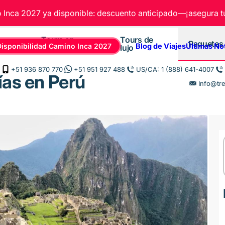
Inca 2027 ya disponible: descuento anticipado—¡asegura tu
Tours en
Tours de
Paquetes
Disponibilidad Camino Inca 2027
Blog de Viajes
Últimas No
Cusco
lujo
+51 936 870 770
+51 951 927 488
US/CA: 1 (888) 641-4007
días en Perú
Info@tr