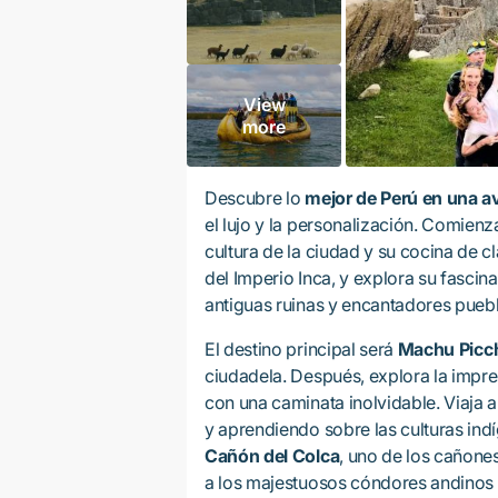
View
more
Descubre lo
mejor de Perú en una av
el lujo y la personalización. Comienza
cultura de la ciudad y su cocina de c
del Imperio Inca, y explora su fascinan
antiguas ruinas y encantadores puebl
El destino principal será
Machu Picc
ciudadela. Después, explora la impr
con una caminata inolvidable. Viaja 
y aprendiendo sobre las culturas indí
Cañón del Colca
, uno de los cañon
a los majestuosos cóndores andinos en