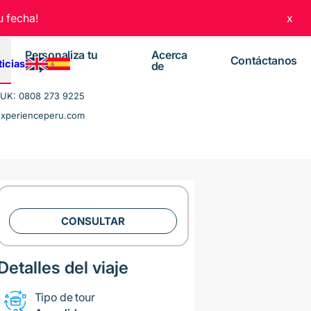
 fecha!
x
Personaliza tu
Acerca
Contáctanos
ticias
viaje
de
UK: 0808 273 9225
experienceperu.com
CONSULTAR
Detalles del viaje
Tipo de tour