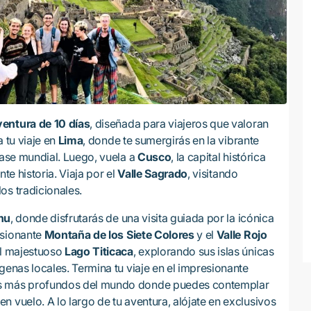
entura de 10 días
, diseñada para viajeros que valoran
 tu viaje en
Lima
, donde te sumergirás en la vibrante
lase mundial. Luego, vuela a
Cusco
, la capital histórica
te historia. Viaja por el
Valle Sagrado
, visitando
os tradicionales.
hu
, donde disfrutarás de una visita guiada por la icónica
esionante
Montaña de los Siete Colores
y el
Valle Rojo
al majestuoso
Lago Titicaca
, explorando sus islas únicas
genas locales. Termina tu viaje en el impresionante
es más profundos del mundo donde puedes contemplar
 vuelo. A lo largo de tu aventura, alójate en exclusivos