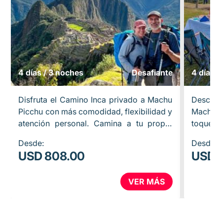
4 días / 3 noches
Desafiante
4 días 
Disfruta el Camino Inca privado a Machu
Descub
Picchu con más comodidad, flexibilidad y
Machu P
atención personal. Camina a tu propio
toque d
ritmo con un equipo exclusivo para tu
de 4 d
Desde:
Desde:
grupo: guía privado,…
expedic
USD 808.00
USD 
VER MÁS