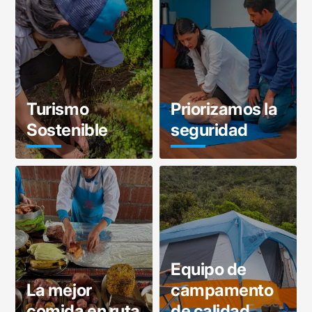
Turismo
Priorizamos la
Sostenible
seguridad
Equipo de
La mejor
campamento
comida en ruta
de calidad