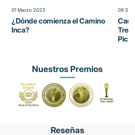
01 Marzo 2023
09 Sep
¿Dónde comienza el Camino
Cami
Inca?
Trek
Picc
Nuestros Premios
Reseñas