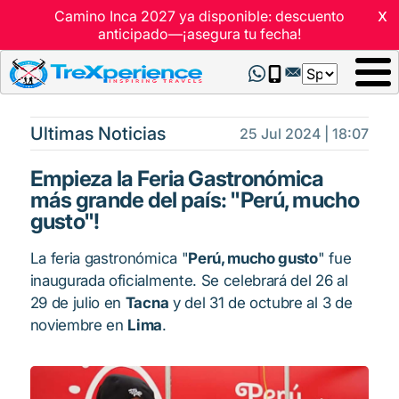
x
Camino Inca 2027 ya disponible: descuento
anticipado—¡asegura tu fecha!
Select
your
language
Ultimas Noticias
25 Jul 2024 | 18:07
Empieza la Feria Gastronómica
más grande del país: "Perú, mucho
gusto"!
La feria gastronómica "
Perú, mucho gusto
" fue
inaugurada oficialmente. Se celebrará del 26 al
29 de julio en
Tacna
y del 31 de octubre al 3 de
noviembre en
Lima
.