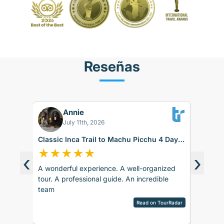
Reseñas
Annie
FS
July 11th, 2026
Classic Inca Trail to Machu Picchu 4 Days
Sacred V
with Vistadome Train
★
★
★
★
★
★
★
‹
›
A wonderful experience. A well-organized
The food
d around
tour. A professional guide. An incredible
day duri
ence.
team
itself w
sco.
hard tim
pany is
Read on TourRadar
English 
sed as
Ver res
ripAdvisor
The 1st 
the