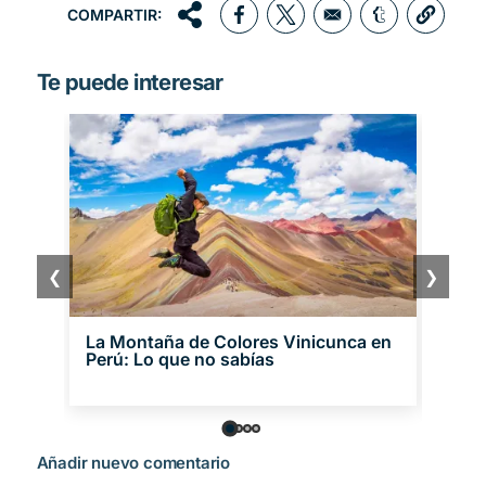
COMPARTIR:
Opens in a new window
Opens in a new window
Opens in a 
Te puede interesar
❮
❯
La Montaña de Colores Vinicunca en
Lagu
Perú: Lo que no sabías
disfr
Añadir nuevo comentario