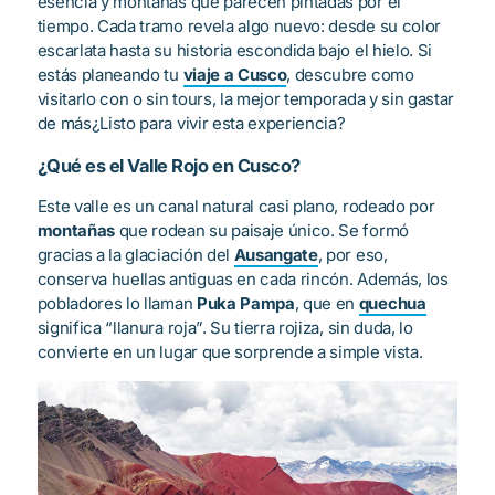
esencia y montañas que parecen pintadas por el
tiempo. Cada tramo revela algo nuevo: desde su color
escarlata hasta su historia escondida bajo el hielo. Si
estás planeando tu
viaje a Cusco
, descubre como
visitarlo con o sin tours, la mejor temporada y sin gastar
de más¿Listo para vivir esta experiencia?
¿Qué es el Valle Rojo en Cusco?
Este valle es un canal natural casi plano, rodeado por
montañas
que rodean su paisaje único. Se formó
gracias a la glaciación del
Ausangate
, por eso,
conserva huellas antiguas en cada rincón. Además, los
pobladores lo llaman
Puka Pampa
, que en
quechua
significa “llanura roja”. Su tierra rojiza, sin duda, lo
convierte en un lugar que sorprende a simple vista.