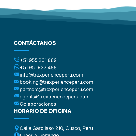
of Machu Pichu itself was ok, the return train
journey was booked at random, leading to
some of us spending extra time in Aguas
Calientas and returning to Cusco only
around 8 pm. Overall, I would recommend
not to focus too much on the shops, but
CONTÁCTANOS
rather on the stops which is what all of us
have booked the tour for. Also given we
were very rushed in Ollaytantambo, there
+51 955 261 889
was no information provided for that site.
+51 951 927 488
info@trexperienceperu.com
booking@trexperienceperu.com
partners@trexperienceperu.com
agents@trexperienceperu.com
Colaboraciones
HORARIO DE OFICINA
Calle Garcilaso 210, Cusco, Peru
Lunes a Domingo