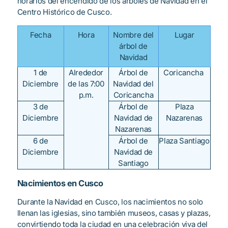
horarios del encendido de los árboles de Navidad en el
Centro Histórico de Cusco.
Fecha
Hora
Nombre del
Lugar
árbol de
Navidad
1 de
Alrededor
Árbol de
Coricancha
Diciembre
de las 7:00
Navidad del
p.m.
Coricancha
3 de
Árbol de
Plaza
Diciembre
Navidad de
Nazarenas
Nazarenas
6 de
Árbol de
Plaza Santiago
Diciembre
Navidad de
Santiago
Nacimientos en Cusco
Durante la Navidad en Cusco, los nacimientos no solo
llenan las iglesias, sino también museos, casas y plazas,
convirtiendo toda la ciudad en una celebración viva del