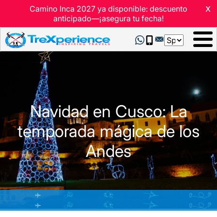
x
Camino Inca 2027 ya disponible: descuento
anticipado—¡asegura tu fecha!
Select
your
language
Navidad en Cusco: La
temporada mágica de los
Andes