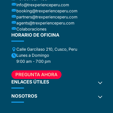
info@trexperienceperu.com
booking@trexperienceperu.com
partners@trexperienceperu.com
agents@trexperienceperu.com
and
re
Colaboraciones
the
HORARIO DE OFICINA
Calle Garcilaso 210, Cusco, Peru
n,
Lunes a Domingo
9:00 am - 7:00 pm
r
PREGUNTA AHORA
o
ch
ENLACES ÚTILES
the
NOSOTROS
Disponibilidad de Camino Inca 2027
n
Términos y condiciones
ur
Política de Privacidad
¿Por qué elegirnos?