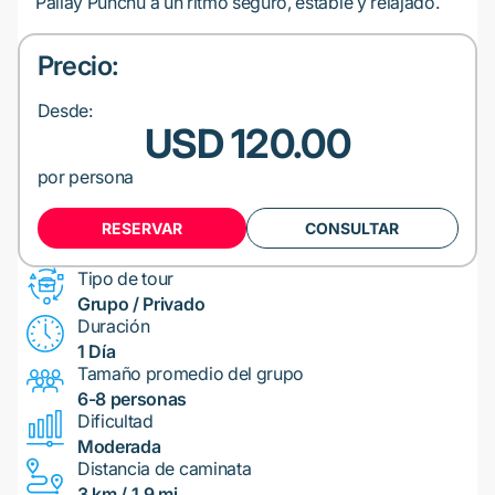
Pallay Punchu a un ritmo seguro, estable y relajado.
Precio:
Desde:
USD 120.00
por persona
RESERVAR
CONSULTAR
Tipo de tour
Grupo / Privado
Duración
1 Día
Tamaño promedio del grupo
6-8 personas
Dificultad
Moderada
Distancia de caminata
3 km / 1.9 mi