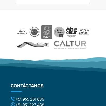
h
s
nd
s
s
CONTÁCTANOS
r
ed
he
+51 955 261 889
+51 951 927 488