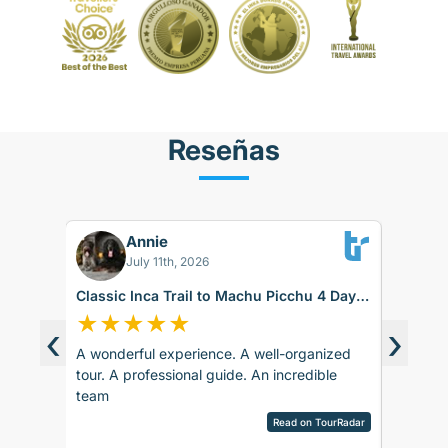
Reseñas
Annie
Betti
BK
July 11th, 2026
Aug 06
Classic Inca Trail to Machu Picchu 4 Days
Sacred Valle
with Vistadome Train
days
★
★
★
★
★
★
★
★
‹
›
A wonderful experience. A well-organized
The trip was 
nd
tour. A professional guide. An incredible
accommodation
team
recommend.
is
Read on TourRadar
s
sor