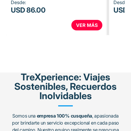
Desde:
Desde:
de altura, cultura local,…
famosa 
USD 86.00
USD 
VER MÁS
TreXperience: Viajes
Sostenibles, Recuerdos
Inolvidables
Somos una
empresa 100% cusqueña
, apasionada
por brindarte un servicio excepcional en cada paso
del camino. Nuestro equipo realmente se preocupa