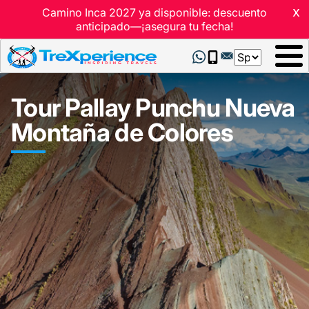
x
Camino Inca 2027 ya disponible: descuento
anticipado—¡asegura tu fecha!
Select
your
language
Tour Pallay Punchu Nueva
Montaña de Colores