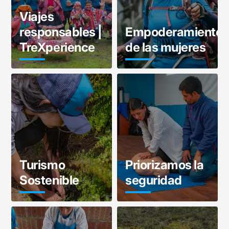
Viajes
responsables |
Empoderamiento
TreXperience
de las mujeres
Turismo
Priorizamos la
Sostenible
seguridad