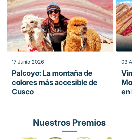
17 Junio 2026
03 Abri
Palcoyo: La montaña de
Vini
colores más accesible de
Mont
Cusco
en P
Nuestros Premios