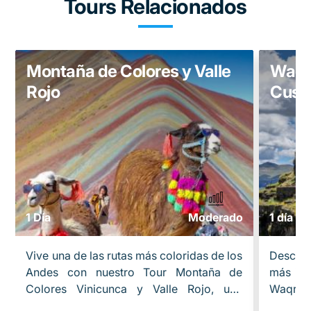
Tours Relacionados
Montaña de Colores y Valle
Waqr
Rojo
Cusc
1 Día
Moderado
1 día
Vive una de las rutas más coloridas de los
Descubr
Andes con nuestro Tour Montaña de
más imp
Colores Vinicunca y Valle Rojo, una
Waqrapu
aventura full day que combina paisajes
Cañón