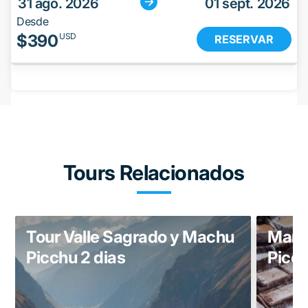
31 ago. 2026
01 sept. 2026
Desde
$
390
USD
RESERVAR
Tours Relacionados
Tour Valle Sagrado y Machu
Mara
Picchu 2 dias
Picch