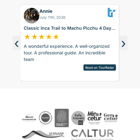
Annie
Bettina K
BK
July 11th, 2026
Aug 06, 2026
Classic Inca Trail to Machu Picchu 4 Days
Sacred Valley and
with Vistadome Train
days
★
★
★
★
★
★
★
★
★
★
‹
›
A wonderful experience. A well-organized
The trip was great.
tour. A professional guide. An incredible
accommodation was 
team
recommend.
Read on TourRadar