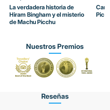
La verdadera historia de
Cami
Hiram Bingham y el misterio
Picch
de Machu Picchu
Nuestros Premios
Reseñas