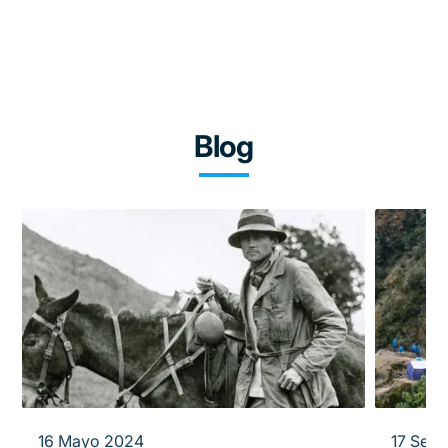
Blog
16 Mayo 2024
17 Sep