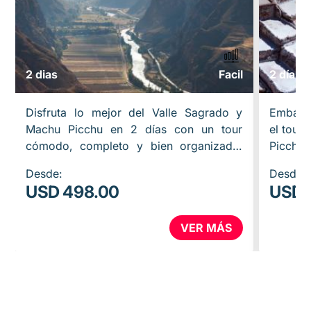
2 dias
Facil
2 días /
Disfruta lo mejor del Valle Sagrado y
Embárca
Machu Picchu en 2 días con un tour
el tour
cómodo, completo y bien organizado.
Picchu.
Visita un centro de alpacas, el mirador de
Chinche
Desde:
Desde:
Taray, Pisac, Moray, las…
aprende
USD 498.00
USD 
VER MÁS