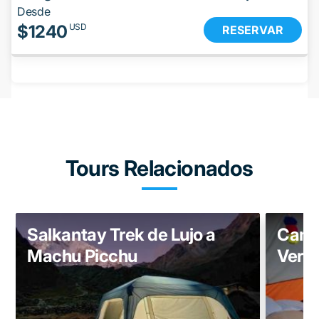
Desde
$
1240
USD
RESERVAR
Tours Relacionados
Salkantay Trek de Lujo a
Camin
Machu Picchu
Versi