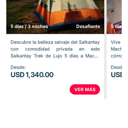
5 días / 3 noches
Desafiante
5 días 
Descubre la belleza salvaje del Salkantay
Vive e
con comodidad privada en este
Machu P
Salkantay Trek de Lujo 5 días a Machu
cómoda 
Picchu. Camina hacia la Laguna
inca. E
Desde:
Desde:
Humantay, cruza el poderoso Abra…
tiempo p
USD 1,340.00
USD 
VER MÁS