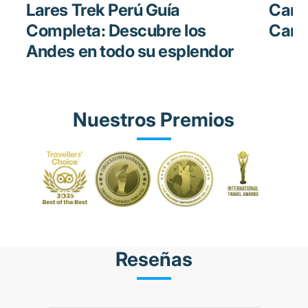
Lares Trek Perú Guía
Cami
Completa: Descubre los
Cami
Andes en todo su esplendor
Nuestros Premios
Reseñas