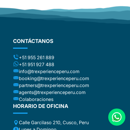
CONTÁCTANOS
+51 955 261 889
+51 951 927 488
info@trexperienceperu.com
booking@trexperienceperu.com
partners@trexperienceperu.com
agents@trexperienceperu.com
Colaboraciones
HORARIO DE OFICINA
Calle Garcilaso 210, Cusco, Peru
Lunes a Domingo