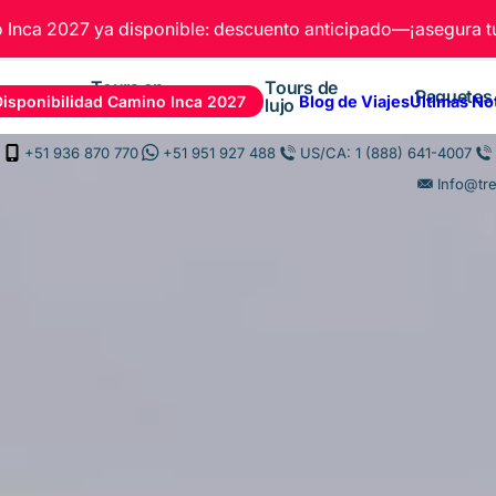
Inca 2027 ya disponible: descuento anticipado—¡asegura tu
Tours en
Tours de
Paquetes
Disponibilidad Camino Inca 2027
Blog de Viajes
Últimas No
Cusco
lujo
+51 936 870 770
+51 951 927 488
US/CA: 1 (888) 641-4007
Info@tr