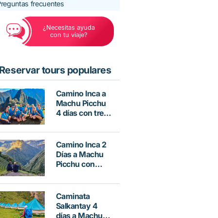
reguntas frecuentes
¿Necesitas ayuda
con tu viaje?
Reservar tours populares
Camino Inca a
Machu Picchu
4 días con tren
Vistadome
Camino Inca 2
Días a Machu
Picchu con
Hotel
Caminata
Salkantay 4
días a Machu