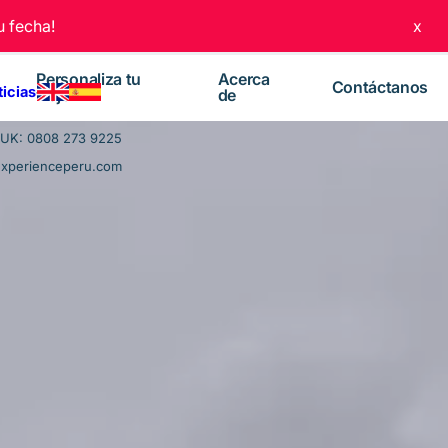
 fecha!
x
Personaliza tu
Acerca
Contáctanos
ticias
viaje
de
UK: 0808 273 9225
experienceperu.com