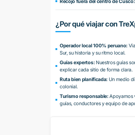
Recojo fuera del centro de Cusco:
¿Por qué viajar con Tre
Operador local 100% peruano:
Via
Sur, su historia y su ritmo local.
Guías expertos:
Nuestros guías so
explicar cada sitio de forma clara.
Ruta bien planificada:
Un medio día 
colonial.
Turismo responsable:
Apoyamos vi
guías, conductores y equipo de ap