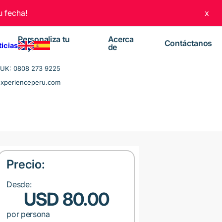
 fecha!
x
Personaliza tu
Acerca
Contáctanos
ticias
viaje
de
UK: 0808 273 9225
experienceperu.com
Precio:
Desde:
USD 80.00
por persona