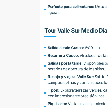
Perfecto para aclimatarse:
Un tour
ligeras.
Tour Valle Sur Medio Día
Salida desde Cusco:
8:00 a.m.
Retorno a Cusco:
Alrededor de las
Salidas por la tarde:
Disponibles ba
horarios de apertura de los sitios.
Recojo y viaje al Valle Sur:
Sal de C
campos, colinas y comunidades loc
Tipón:
Explora terrazas verdes, ca
con impresionante precisión inca.
Piquillacta:
Visita un asentamiento 