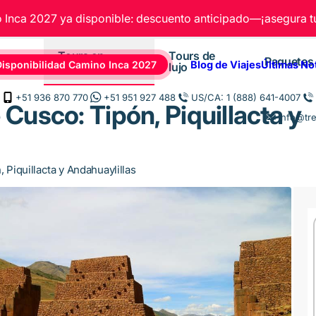
Inca 2027 ya disponible: descuento anticipado—¡asegura tu
Tours en
Tours de
Paquetes
Disponibilidad Camino Inca 2027
Blog de Viajes
Últimas No
Cusco
lujo
+51 936 870 770
+51 951 927 488
US/CA: 1 (888) 641-4007
 Cusco: Tipón, Piquillacta y
Info@tr
 Piquillacta y Andahuaylillas