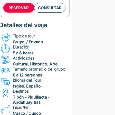
RESERVAR
CONSULTAR
Detalles del viaje
Tipo de tour
Grupal / Privado
Duración
5 a 6 horas
Actividades
Cultural, Histórico, Arte
Tamaño promedio del grupo
8 a 12 personas
Idioma del Tour
Inglés, Español
Destinos
Tipón - Piquillacta -
Andahuaylillas
Inicio/Fin
Cusco / Cusco