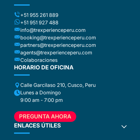
ts (for
included
t to the
+51 955 261 889
ca or
+51 951 927 488
e
info@trexperienceperu.com
r
booking@trexperienceperu.com
t are
partners@trexperienceperu.com
nt to
agents@trexperienceperu.com
-star and
ers were
Colaboraciones
. All the
HORARIO DE OFICINA
poke
Calle Garcilaso 210, Cusco, Peru
ance,
eption,
Lunes a Domingo
ember
9:00 am - 7:00 pm
ion for
 to
PREGUNTA AHORA
e, who
in touch
ENLACES ÚTILES
hout the