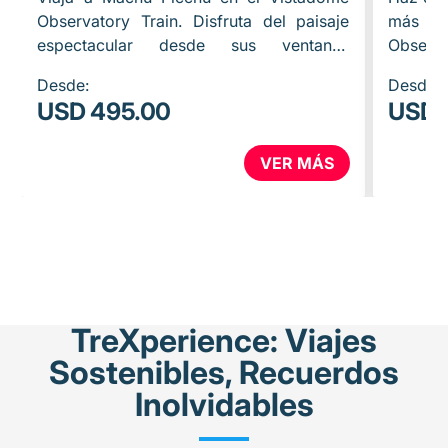
Observatory Train. Disfruta del paisaje
más es
espectacular desde sus ventanas
Observa
panorámicas y celebra la cultura andina
Valle S
Desde:
Desde:
en el vagón bar. Al llegar,…
coche o
USD 495.00
USD 
VER MÁS
TreXperience: Viajes
Sostenibles, Recuerdos
Inolvidables