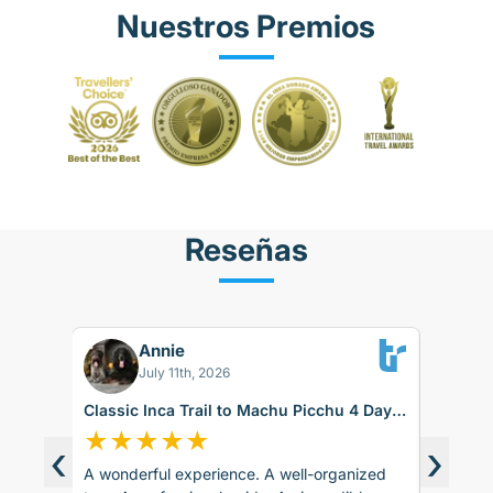
Nuestros Premios
Reseñas
Annie
BK
July 11th, 2026
Classic Inca Trail to Machu Picchu 4 Days
Sacred 
with Vistadome Train
days
★
★
★
★
★
★
★
‹
›
A wonderful experience. A well-organized
The trip
d around