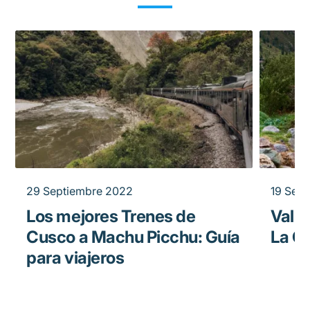
29 Septiembre 2022
19 Sep
Los mejores Trenes de
Valle
Cusco a Machu Picchu: Guía
La G
para viajeros