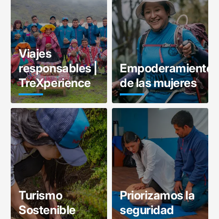
Viajes
responsables |
Empoderamiento
TreXperience
de las mujeres
Turismo
Priorizamos la
Sostenible
seguridad