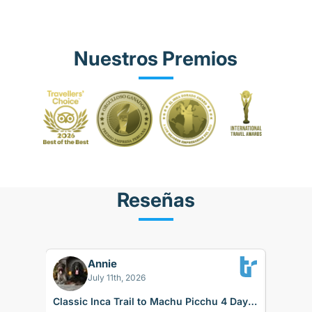
Nuestros Premios
Reseñas
Annie
BK
July 11th, 2026
Classic Inca Trail to Machu Picchu 4 Days
Sacred 