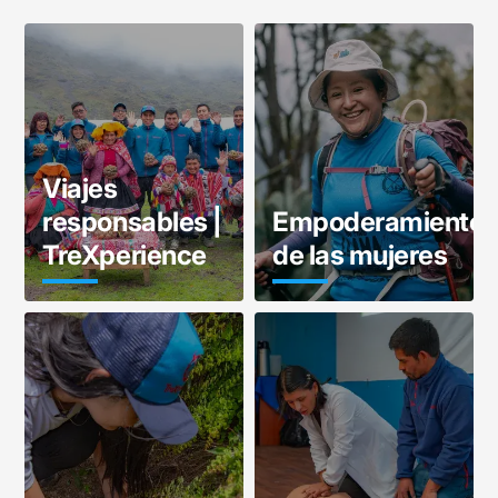
Viajes
responsables |
Empoderamiento
TreXperience
de las mujeres