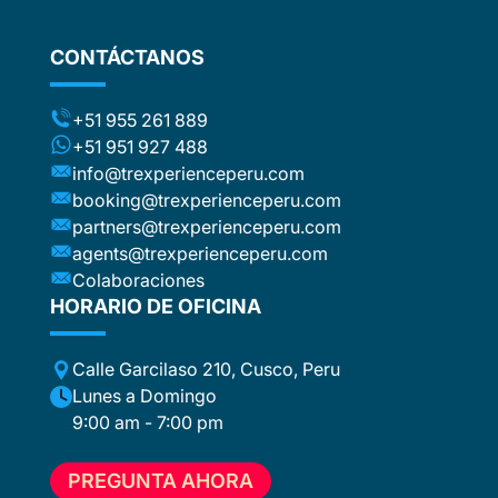
stic
ng the
CONTÁCTANOS
ts (for
included
t to the
+51 955 261 889
ca or
+51 951 927 488
e
info@trexperienceperu.com
r
booking@trexperienceperu.com
t are
partners@trexperienceperu.com
nt to
agents@trexperienceperu.com
-star and
ers were
Colaboraciones
. All the
HORARIO DE OFICINA
poke
Calle Garcilaso 210, Cusco, Peru
ance,
eption,
Lunes a Domingo
ember
9:00 am - 7:00 pm
ion for
 to
PREGUNTA AHORA
e, who