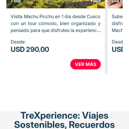
1 día
Facil
Día com
Visita Machu Picchu en 1 día desde Cusco
Sube a
con un tour cómodo, bien organizado y
disfrut
pensado para que disfrutes la experiencia
Machu Pi
sin preocuparte por la logística. Incluye
desde 
Desde:
Desde:
recojo en tu…
ofreci
USD 290.00
USD 
VER MÁS
TreXperience: Viajes
Sostenibles, Recuerdos