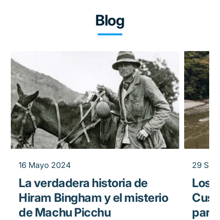
Blog
16 Mayo 2024
29 Sep
La verdadera historia de
Los 
Hiram Bingham y el misterio
Cusc
de Machu Picchu
para 