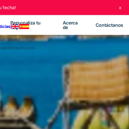
 fecha!
x
Personaliza tu
Acerca
Contáctanos
ticias
viaje
de
UK: 0808 273 9225
experienceperu.com