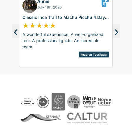
Annie
MM
July 11th, 2026
Classic Inca Trail to Machu Picchu 4 Days
Machu P
with Vistadome Train
★
★
★
★
★
★
★
‹
›
A wonderful experience. A well-organized
We had 
d around
tour. A professional guide. An incredible
organize
ence.
team
like we 
sco.
or meeti
pany is
Read on TourRadar
organiz
sed as
Ver res
ripAdvisor
timely m
the
 touch
 touch
rences
ails and
ved
aspects
be
e. The
ther