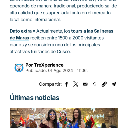
operando de manera tradicional, produciendo sal de
alta calidad que es apreciada tanto en el mercado
local como internacional.
Dato extra »
Actualmente, los
tours a las Salineras
de Maras
reciben entre 1500 a 2000 visitantes
diarios y se considera uno de los principales
atractivos turísticos de Cusco.
Por TreXperience
Publicado:
01 Ago 2024 | 11:06
.
Compartir:
Opens in a new window
Opens in a new window
Opens in a new
Opens 
Últimas noticias