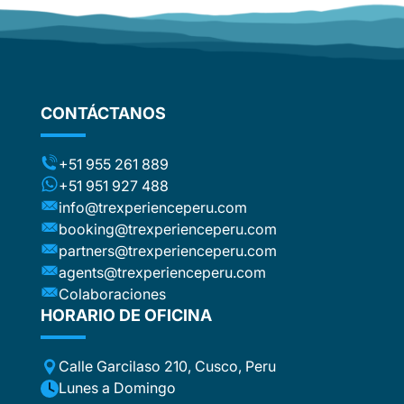
d
om
flights
stic
ng the
CONTÁCTANOS
ts (for
included
t to the
+51 955 261 889
ca or
+51 951 927 488
e
info@trexperienceperu.com
r
booking@trexperienceperu.com
t are
partners@trexperienceperu.com
nt to
agents@trexperienceperu.com
-star and
ers were
Colaboraciones
. All the
HORARIO DE OFICINA
poke
Calle Garcilaso 210, Cusco, Peru
ance,
eption,
Lunes a Domingo