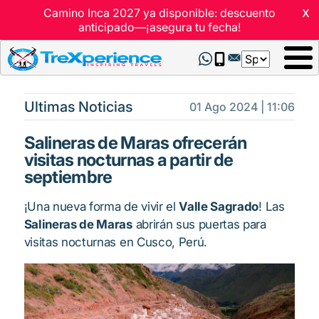
x
Camino Inca 2027 ya disponible: descuento
anticipado—¡asegura tu fecha!
Select
your
language
Ultimas Noticias
01 Ago 2024 | 11:06
Salineras de Maras ofrecerán
visitas nocturnas a partir de
septiembre
¡Una nueva forma de vivir el
Valle Sagrado
! Las
Salineras de Maras
abrirán sus puertas para
visitas nocturnas en Cusco, Perú.