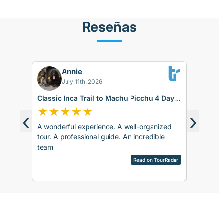
Reseñas
Annie
RK
July 11th, 2026
Classic Inca Trail to Machu Picchu 4 Days
#PS260
with Vistadome Train
★
★
★
★
★
★
★
‹
›
A wonderful experience. A well-organized
While th
d around
tour. A professional guide. An incredible
it didnt
ence.
team
up for t
sco.
late. Th
pany is
Read on TourRadar
alpaca f
sed as
Ver res
ripAdvisor
the sto
the
need to 
 touch
to Ollay
 touch
after ru
rences
really vi