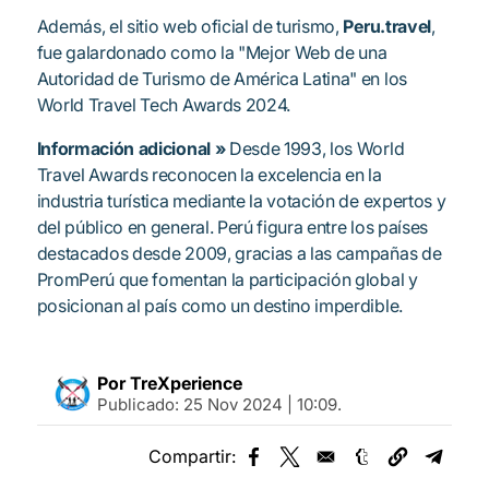
Además, el sitio web oficial de turismo,
Peru.travel
,
fue galardonado como la "Mejor Web de una
Autoridad de Turismo de América Latina" en los
World Travel Tech Awards 2024.
Información adicional »
Desde 1993, los World
Travel Awards reconocen la excelencia en la
industria turística mediante la votación de expertos y
del público en general. Perú figura entre los países
destacados desde 2009, gracias a las campañas de
PromPerú que fomentan la participación global y
posicionan al país como un destino imperdible.
Por TreXperience
Publicado:
25 Nov 2024 | 10:09
.
Compartir:
Opens in a new window
Opens in a new window
Opens in a new
Opens 