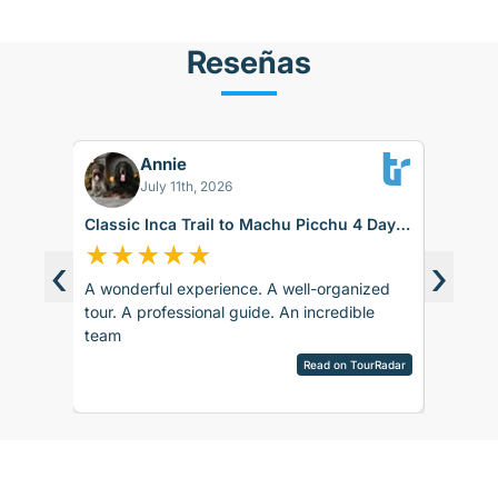
Reseñas
Annie
BK
July 11th, 2026
Classic Inca Trail to Machu Picchu 4 Days
Sacred 
with Vistadome Train
days
★
★
★
★
★
★
★
‹
›
A wonderful experience. A well-organized
The trip
d around
tour. A professional guide. An incredible
accommod
ence.
team
recomm
sco.
pany is
Read on TourRadar
sed as
ripAdvisor
the
 touch
 touch
rences