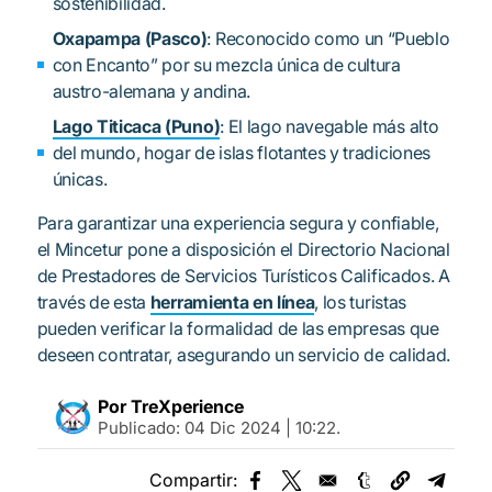
sostenibilidad.
Oxapampa (Pasco)
: Reconocido como un “Pueblo
con Encanto” por su mezcla única de cultura
austro-alemana y andina.
Lago Titicaca (Puno)
: El lago navegable más alto
del mundo, hogar de islas flotantes y tradiciones
únicas.
Para garantizar una experiencia segura y confiable,
el Mincetur pone a disposición el Directorio Nacional
de Prestadores de Servicios Turísticos Calificados. A
través de esta
herramienta en línea
, los turistas
pueden verificar la formalidad de las empresas que
deseen contratar, asegurando un servicio de calidad.
Por TreXperience
Publicado:
04 Dic 2024 | 10:22
.
Compartir:
Opens in a new window
Opens in a new window
Opens in a new
Opens 