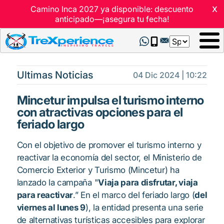
x
Camino Inca 2027 ya disponible: descuento
anticipado—¡asegura tu fecha!
Select
your
language
Ultimas Noticias
04 Dic 2024 | 10:22
Mincetur impulsa el turismo interno
con atractivas opciones para el
feriado largo
Con el objetivo de promover el turismo interno y
reactivar la economía del sector, el Ministerio de
Comercio Exterior y Turismo (Mincetur) ha
lanzado la campaña "
Viaja para disfrutar, viaja
para reactivar
.” En el marco del feriado largo (
del
viernes al lunes 9
), la entidad presenta una serie
de alternativas turísticas accesibles para explorar