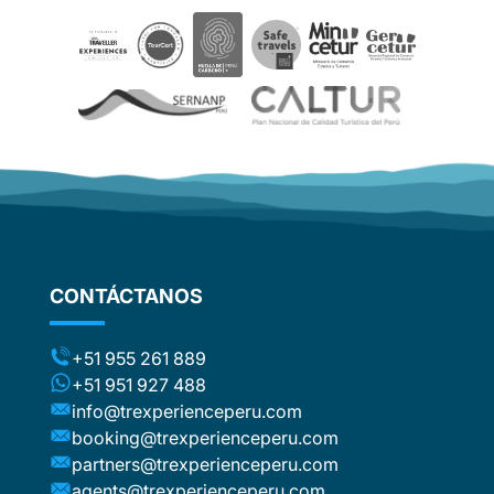
ails and
ved
aspects
be
e. The
ther
d
om
flights
stic
ng the
CONTÁCTANOS
ts (for
included
t to the
+51 955 261 889
ca or
+51 951 927 488
e
info@trexperienceperu.com
r
booking@trexperienceperu.com
t are
partners@trexperienceperu.com
nt to
agents@trexperienceperu.com
-star and