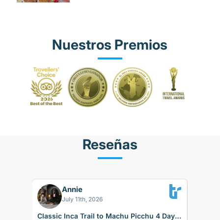
Nuestros Premios
Reseñas
Annie
BK
July 11th, 2026
Classic Inca Trail to Machu Picchu 4 Days
Sacred 