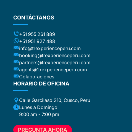
flights
stic
ng the
CONTÁCTANOS
ts (for
included
t to the
+51 955 261 889
ca or
+51 951 927 488
e
info@trexperienceperu.com
r
booking@trexperienceperu.com
t are
partners@trexperienceperu.com
nt to
agents@trexperienceperu.com
-star and
ers were
Colaboraciones
. All the
HORARIO DE OFICINA
poke
Calle Garcilaso 210, Cusco, Peru
ance,
eption,
Lunes a Domingo
ember
9:00 am - 7:00 pm
ion for
 to
PREGUNTA AHORA
e, who