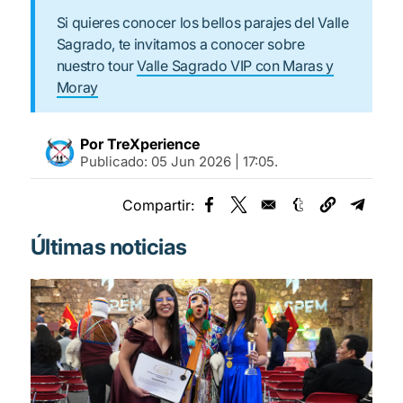
Si quieres conocer los bellos parajes del Valle
Sagrado, te invitamos a conocer sobre
nuestro tour
Valle Sagrado VIP con Maras y
Moray
Por TreXperience
Publicado:
05 Jun 2026 | 17:05
.
Compartir:
Opens in a new window
Opens in a new window
Opens in a new
Opens 
Últimas noticias