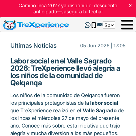
x
Camino Inca 2027 ya disponible: descuento
anticipado—¡asegura tu fecha!
Select
your
language
Ultimas Noticias
05 Jun 2026 | 17:05
Labor social en el Valle Sagrado
2026: TreXperience llevó alegría a
los niños de la comunidad de
Qelqanqa
Los niños de la comunidad de Qelqanqa fueron
los principales protagonistas de la
labor social
que TreXperience realizó en el
Valle Sagrado
de
los Incas el miércoles 27 de mayo del presente
año. Conoce más sobre esta iniciativa que trajo
alegría y mucha diversión a los más pequeños.