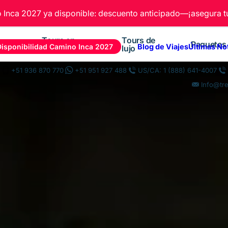
Inca 2027 ya disponible: descuento anticipado—¡asegura tu
Tours en
Tours de
Paquetes
Disponibilidad Camino Inca 2027
Blog de Viajes
Últimas No
Cusco
lujo
+51 936 870 770
+51 951 927 488
US/CA: 1 (888) 641-4007
Info@tr