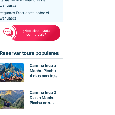
Ayahuasca
reguntas Frecuentes sobre el
Ayahuasca
¿Necesitas ayuda
con tu viaje?
Reservar tours populares
Camino Inca a
Machu Picchu
4 días con tren
Vistadome
Camino Inca 2
Días a Machu
Picchu con
Hotel