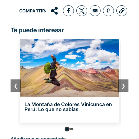
COMPARTIR:
Opens in a new window
Opens in a new window
Opens in a 
Te puede interesar
❮
❯
La Montaña de Colores Vinicunca en
Lagu
Perú: Lo que no sabías
disfr
Añadir nuevo comentario