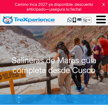
x
Camino Inca 2027 ya disponible: descuento
anticipado—¡asegura tu fecha!
Select
your
language
Salineras de Maras guía
completa desde Cusco