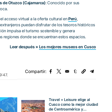
as de Otuzco (Cajamarca)
: Conocido por sus
roca.
l acceso virtual a la oferta cultural en
Perú
,
xtranjeros puedan disfrutar de los tesoros históricos
ión impulsa el turismo sostenible y genera
s regiones donde se encuentran estos espacios.
Leer después »
Los mejores museos en Cusco
Compartir:
Opens in a new window
Opens in a new window
Opens in a new w
Opens in
9:47
.
Travel + Leisure elige al
Cusco como la mejor ciudad
de Centroamérica y