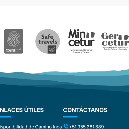
1st guide (1st day) had excellent
and the arra
English, she was amazing!! What was
also quite nice
also a bit annoying: Wrong/incomplete
recommend the
information sent several times via mail
or Whatsapp. Even though the replies
and corrections were fast. In the end I
had six (!) different Whatsapp
numbers of Trexperience staff which
was a bit confusing. All that is the
reason for one star less. Nevertheless,
I can recommend Trexperience.
Overall a wonderful experience.
NLACES ÚTILES
CONTÁCTANOS
isponibilidad de Camino Inca
+51 955 261 889