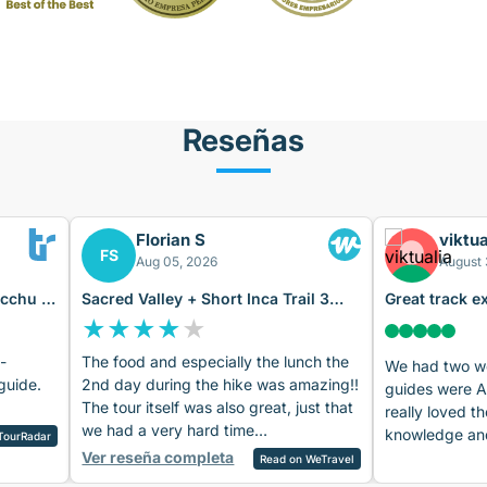
Reseñas
Florian S
viktua
FS
Aug 05, 2026
August 
icchu 4
Sacred Valley + Short Inca Trail 3
Great track e
Days
Machu Picch
★
★
★
★
★
-
The food and especially the lunch the
We had two wo
guide.
2nd day during the hike was amazing!!
guides were 
The tour itself was also great, just that
really loved th
we had a very hard time
knowledge and
TourRadar
understanding the 2nd guide’s English
Ver reseña completa
Amadeo. The v
Read on WeTravel
(day 2 and 3). But he was friendly. The
were amazing,