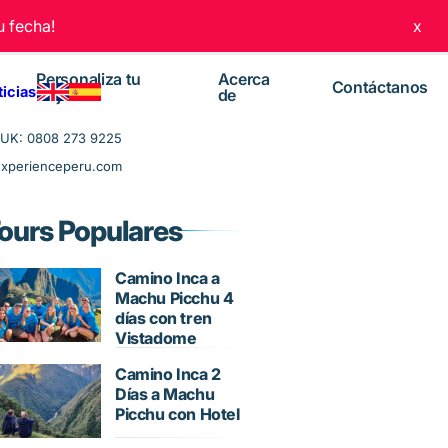
 fecha!
x
Personaliza tu
Acerca
Contáctanos
ticias
viaje
de
UK: 0808 273 9225
experienceperu.com
ours Populares
Camino Inca a
Machu Picchu 4
días con tren
Vistadome
Camino Inca 2
Días a Machu
Picchu con Hotel