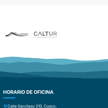
the outstanding team of guides, cooks,
nged accommodation was
and porters. First, I’d like to commend
. I would definitely
all three guides, who did an
 trip!
outstanding job throughout the tour.
On the third day, our group was split
up, and we were lucky enough to be
accompanied by David. David was
simply extraordinary and exceeded
our expectations in every way. With his
warm personality, sense of humor, and
infectious enthusiasm, he made every
single day special. He was not just a
guide, but a companion, motivator,
and friend all at once. With his
fascinating stories and the passion
with which he spoke about Peru, he
truly immersed us in the country’s
culture and traditions. David didn’t just
HORARIO DE OFICINA
lead this tour—he turned it into an
unforgettable experience that will stay
with us forever. An equally big
Calle Garcilaso 210, Cusco,