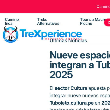
Camino 
Camino
Treks
Tours a Machu
Inca
Alternativos
Picchu
Ultimas Noticias
Nueve espacio
integran a Tu
2025
El
sector Cultura
apuesta por
integrar nueve nuevos espac
Tuboleto.cultura.pe
en
20