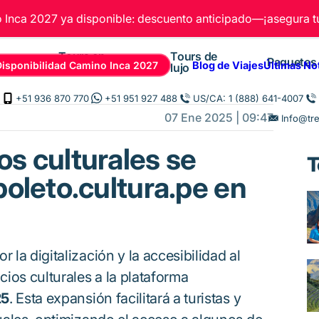
Inca 2027 ya disponible: descuento anticipado—¡asegura tu
Tours en
Tours de
Paquetes
Disponibilidad Camino Inca 2027
Blog de Viajes
Últimas No
Cusco
lujo
+51 936 870 770
+51 951 927 488
US/CA: 1 (888) 641-4007
07 Ene 2025 | 09:47
Info@tr
s culturales se
T
boleto.cultura.pe en
 la digitalización y la accesibilidad al
ios culturales a la plataforma
25
. Esta expansión facilitará a turistas y