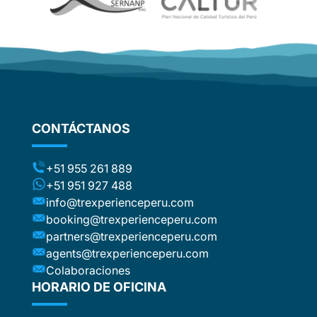
e. The
ther
d
om
flights
stic
ng the
CONTÁCTANOS
ts (for
included
t to the
+51 955 261 889
ca or
+51 951 927 488
e
info@trexperienceperu.com
r
booking@trexperienceperu.com
t are
partners@trexperienceperu.com
nt to
agents@trexperienceperu.com
-star and
ers were
Colaboraciones
. All the
HORARIO DE OFICINA
poke