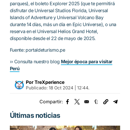
parques), el boleto Explorer 2025 (que te permitirá
disfrutar de Universal Studios Florida, Universal
Islands of Adventure y Universal Volcano Bay
durante 14 días, más un día en Epic Universe), o una
reserva en el Universal Helios Grand Hotel,
disponible desde el 22 de mayo de 2025.
Fuente: portaldeturismo.pe
›› Consulta nuestro blog
Mejor época para visitar
Perú
Por TreXperience
Publicado:
18 Oct 2024 | 12:44
.
Compartir:
Opens in a new window
Opens in a new window
Opens in a new
Opens 
Últimas noticias