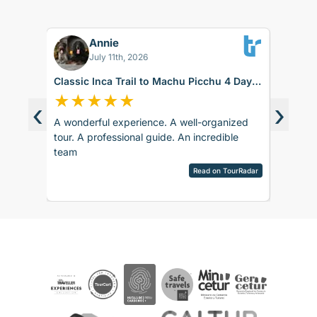
Annie
BK
July 11th, 2026
Classic Inca Trail to Machu Picchu 4 Days
Sacred 
with Vistadome Train
days
★
★
★
★
★
★
★
‹
›
A wonderful experience. A well-organized
The trip
d around
tour. A professional guide. An incredible
accommod
ence.
team
recomm
sco.
pany is
Read on TourRadar
sed as
ripAdvisor
the
 touch
 touch
rences
ails and
ved
aspects
be