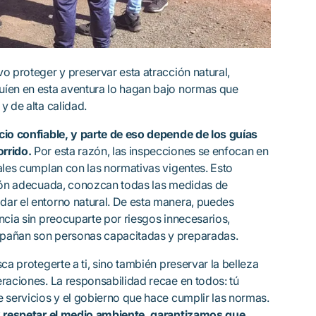
o proteger y preservar esta atracción natural,
uíen en esta aventura lo hagan bajo normas que
y de alta calidad.
cio confiable, y parte de eso depende de los guías
rrido.
Por esta razón, las inspecciones se enfocan en
ales cumplan con las normativas vigentes. Esto
ción adecuada, conozcan todas las medidas de
ar el entorno natural. De esta manera, puedes
ncia sin preocuparte por riesgos innecesarios,
pañan son personas capacitadas y preparadas.
ca protegerte a ti, sino también preservar la belleza
eraciones. La responsabilidad recae en todos: tú
 servicios y el gobierno que hace cumplir las normas.
 y respetar el medio ambiente, garantizamos que