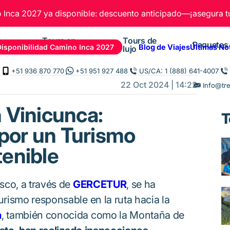
Inca 2027 ya disponible: descuento anticipado—¡asegura tu
Tours en
Tours de
Paquetes
Disponibilidad Camino Inca 2027
Blog de Viajes
Últimas No
Cusco
lujo
+51 936 870 770
+51 951 927 488
US/CA: 1 (888) 641-4007
22 Oct 2024 | 14:22
Info@tr
 Vinicunca:
T
or un Turismo
tenible
sco, a través de
GERCETUR
, se ha
rismo responsable en la ruta hacia la
a
, también conocida como la Montaña de