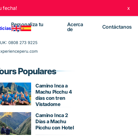
 fecha!
x
Personaliza tu
Acerca
Contáctanos
ticias
viaje
de
UK: 0808 273 9225
experienceperu.com
ours Populares
Camino Inca a
Machu Picchu 4
días con tren
Vistadome
Camino Inca 2
Días a Machu
Picchu con Hotel