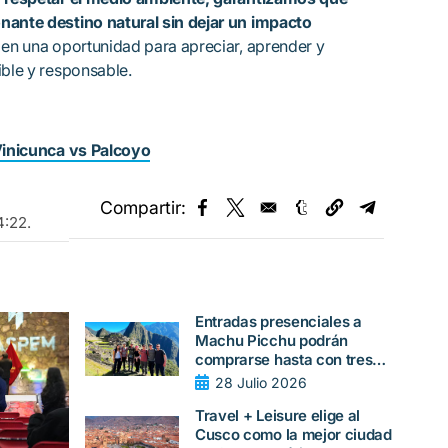
nante destino natural sin dejar un impacto
 en una oportunidad para apreciar, aprender y
ible y responsable.
inicunca vs Palcoyo
Compartir:
Opens in a new window
Opens in a new window
Opens in a new w
Opens in
4:22
.
Entradas presenciales a
Machu Picchu podrán
comprarse hasta con tres
días de anticipación
28 Julio 2026
Travel + Leisure elige al
Cusco como la mejor ciudad