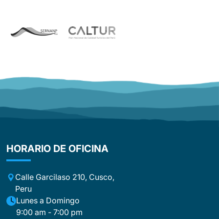
On the third day, our group was split
up, and we were lucky enough to be
accompanied by David. David was
simply extraordinary and exceeded
our expectations in every way. With his
warm personality, sense of humor, and
infectious enthusiasm, he made every
single day special. He was not just a
guide, but a companion, motivator,
and friend all at once. With his
fascinating stories and the passion
with which he spoke about Peru, he
truly immersed us in the country’s
culture and traditions. David didn’t just
HORARIO DE OFICINA
lead this tour—he turned it into an
unforgettable experience that will stay
with us forever. An equally big
Calle Garcilaso 210, Cusco,
compliment goes to the cooks. What
Peru
they accomplished day after day
m
Lunes a Domingo
under the demanding conditions along
9:00 am - 7:00 pm
the trek was simply incredible. The