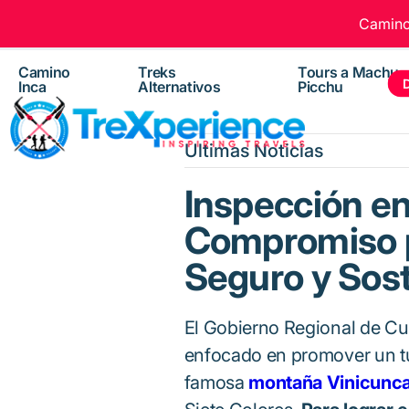
Camino 
Camino
Treks
Tours a Machu
Inca
Alternativos
Picchu
Ultimas Noticias
Inspección en
Compromiso p
Seguro y Sos
El Gobierno Regional de Cu
enfocado en promover un tu
famosa
montaña Vinicunc