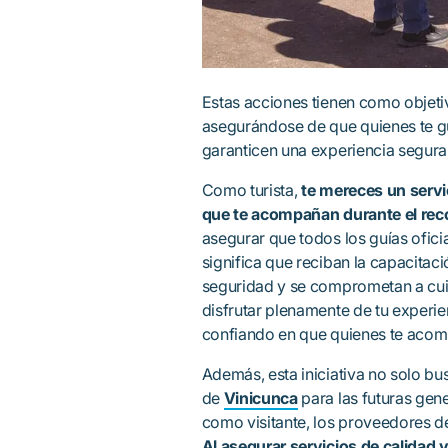
Estas acciones tienen como objetiv
asegurándose de que quienes te g
garanticen una experiencia segura 
Como turista,
te mereces un servi
que te acompañan durante el reco
asegurar que todos los guías ofici
significa que reciban la capacita
seguridad y se comprometan a cuid
disfrutar plenamente de tu experie
confiando en que quienes te acom
Además, esta iniciativa no solo bus
de
Vinicunca
para las futuras gen
como visitante, los proveedores de
Al asegurar servicios de calidad