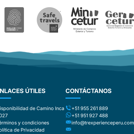
NLACES ÚTILES
CONTÁCTANOS
isponibilidad de Camino Inca
+51 955 261 889
027
+51 951 927 488
érminos y condiciones
info@trexperienceperu.co
olítica de Privacidad