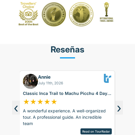
Reseñas
Annie
RK
July 11th, 2026
Classic Inca Trail to Machu Picchu 4 Days
#PS260
with Vistadome Train
★
★
★
★
★
★
★
‹
›
A wonderful experience. A well-organized
While th
d around
tour. A professional guide. An incredible
it didnt
ence.
team
up for t
sco.
late. Th
pany is
Read on TourRadar