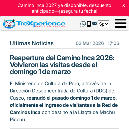
x
Camino Inca 2027 ya disponible: descuento
anticipado—¡asegura tu fecha!
Select
your
language
Ultimas Noticias
02 Mar 2026 | 17:06
Reapertura del Camino Inca 2026:
Volvieron las visitas desde el
domingo 1 de marzo
El Ministerio de Cultura de Peru, a través de la
Dirección Desconcentrada de Cultura (DDC) de
Cusco,
reanudó el pasado domingo 1 de marzo,
oficialmente el ingreso de visitantes a la Red de
Caminos Inca
con destino a la Llaqta de Machu
Picchu.