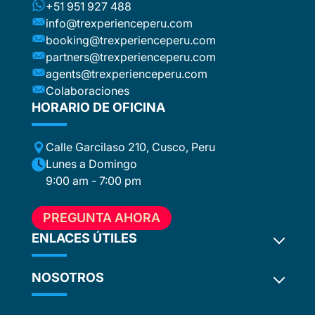
ca or
+51 951 927 488
e
info@trexperienceperu.com
r
booking@trexperienceperu.com
t are
partners@trexperienceperu.com
nt to
agents@trexperienceperu.com
-star and
ers were
Colaboraciones
. All the
HORARIO DE OFICINA
poke
Calle Garcilaso 210, Cusco, Peru
ance,
eption,
Lunes a Domingo
ember
9:00 am - 7:00 pm
ion for
 to
PREGUNTA AHORA
e, who
in touch
ENLACES ÚTILES
hout the
NOSOTROS
Disponibilidad de Camino Inca 2027
ention
Términos y condiciones
ed
. In our
Política de Privacidad